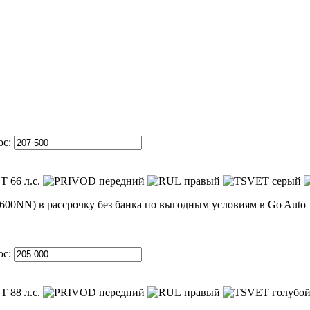
ос:
66 л.с.
передний
правый
серый
ос:
88 л.с.
передний
правый
голубо