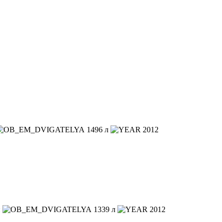
1496 л
2012
й
1339 л
2012