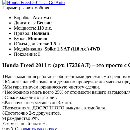
Параметры автомобиля
Коробка:
Автомат
Двигатель:
Бензин
Мощность:
118 л.с.
Привод:
Полный
Кузов:
Минивэн
Объем двигателя:
1.5 л
Модификация:
Spike 1.5 AT (118 л.с.) 4WD
Поколение:
I
Honda Freed 2011 г. (арт. 17236АЛ) – это просто с 
1
Наша компания работает собственными денежными средствами,
2
Юристы нашей компании детально проверяют документы прод
3
Мы гарантируем юридическую чистоту сделки.
4
Необходимо иметь всего 25% от стоимости вашего автомобиля
5
Стаж вождения от 2-х лет.
6
Рассрочка от 6 месяцев до 3-х лет.
7
Возможность ДОСРОЧНОГО выкупа автомобиля.
8
Достаточно 2-х документов.
9
Гражданство РФ.
Ежемесячный платеж:
0 руб.
Оформить рассрочку