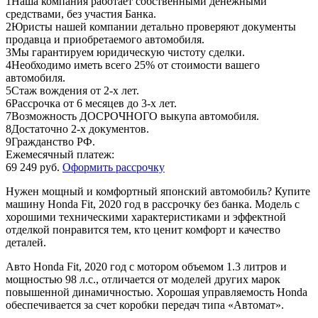
1
Наша компания работает собственными денежными
средствами, без участия Банка.
2
Юристы нашей компании детально проверяют документы
продавца и приобретаемого автомобиля.
3
Мы гарантируем юридическую чистоту сделки.
4
Необходимо иметь всего 25% от стоимости вашего
автомобиля.
5
Стаж вождения от 2-х лет.
6
Рассрочка от 6 месяцев до 3-х лет.
7
Возможность ДОСРОЧНОГО выкупа автомобиля.
8
Достаточно 2-х документов.
9
Гражданство РФ.
Ежемесячный платеж:
69 249 руб.
Оформить рассрочку
Нужен мощный и комфортный японский автомобиль? Купите
машину Honda Fit, 2020 год в рассрочку без банка. Модель с
хорошими техническими характеристиками и эффектной
отделкой понравится тем, кто ценит комфорт и качество
деталей.
Авто Honda Fit, 2020 год с мотором объемом 1.3 литров и
мощностью 98 л.с., отличается от моделей других марок
повышенной динамичностью. Хорошая управляемость Honda
обеспечивается за счет коробки передач типа «Автомат».