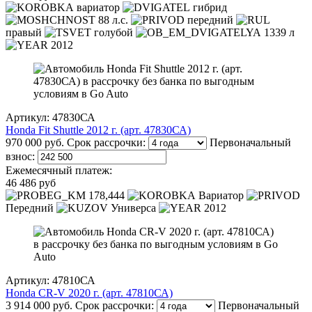
вариатор
гибрид
88 л.с.
передний
правый
голубой
1339 л
2012
Артикул: 47830СА
Honda Fit Shuttle 2012 г. (арт. 47830СА)
970 000 руб.
Срок рассрочки:
Первоначальный
взнос:
Ежемесячный платеж:
46 486 руб
178,444
Вариатор
Передний
Универса
2012
Артикул: 47810СА
Honda CR-V 2020 г. (арт. 47810СА)
3 914 000 руб.
Срок рассрочки:
Первоначальный