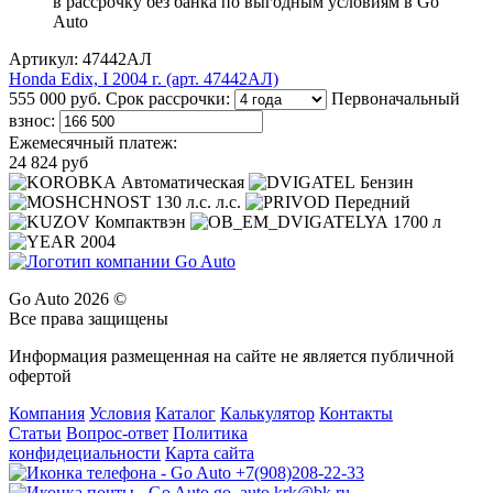
Артикул: 47442АЛ
Honda Edix, I 2004 г. (арт. 47442АЛ)
555 000 руб.
Срок рассрочки:
Первоначальный
взнос:
Ежемесячный платеж:
24 824 руб
Автоматическая
Бензин
130 л.с. л.с.
Передний
Компактвэн
1700 л
2004
Go Auto 2026 ©
Все права защищены
Информация размещенная на сайте не является публичной
офертой
Компания
Условия
Каталог
Калькулятор
Контакты
Статьи
Вопрос-ответ
Политика
конфидециальности
Карта сайта
+7(908)208-22-33
go_auto.krk@bk.ru