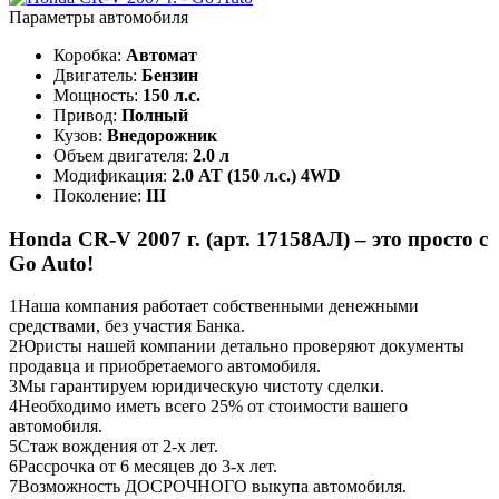
Параметры автомобиля
Коробка:
Автомат
Двигатель:
Бензин
Мощность:
150 л.с.
Привод:
Полный
Кузов:
Внедорожник
Объем двигателя:
2.0 л
Модификация:
2.0 AT (150 л.с.) 4WD
Поколение:
III
Honda CR-V 2007 г. (арт. 17158АЛ) – это просто с
Go Auto!
1
Наша компания работает собственными денежными
средствами, без участия Банка.
2
Юристы нашей компании детально проверяют документы
продавца и приобретаемого автомобиля.
3
Мы гарантируем юридическую чистоту сделки.
4
Необходимо иметь всего 25% от стоимости вашего
автомобиля.
5
Стаж вождения от 2-х лет.
6
Рассрочка от 6 месяцев до 3-х лет.
7
Возможность ДОСРОЧНОГО выкупа автомобиля.