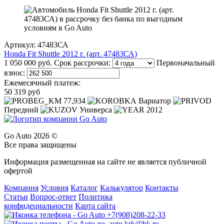
Артикул: 47483СА
Honda Fit Shuttle 2012 г. (арт. 47483СА)
1 050 000 руб.
Срок рассрочки:
Первоначальный
взнос:
Ежемесячный платеж:
50 319 руб
77,934
Вариатор
Передний
Универса
2012
Go Auto 2026 ©
Все права защищены
Информация размещенная на сайте не является публичной
офертой
Компания
Условия
Каталог
Калькулятор
Контакты
Статьи
Вопрос-ответ
Политика
конфидециальности
Карта сайта
+7(908)208-22-33
go_auto.krk@bk.ru