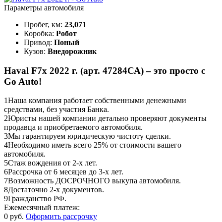
Параметры автомобиля
Пробег, км:
23,071
Коробка:
Робот
Привод:
Поный
Кузов:
Внедорожник
Haval F7x 2022 г. (арт. 47284СА) – это просто с
Go Auto!
1
Наша компания работает собственными денежными
средствами, без участия Банка.
2
Юристы нашей компании детально проверяют документы
продавца и приобретаемого автомобиля.
3
Мы гарантируем юридическую чистоту сделки.
4
Необходимо иметь всего 25% от стоимости вашего
автомобиля.
5
Стаж вождения от 2-х лет.
6
Рассрочка от 6 месяцев до 3-х лет.
7
Возможность ДОСРОЧНОГО выкупа автомобиля.
8
Достаточно 2-х документов.
9
Гражданство РФ.
Ежемесячный платеж:
0 руб.
Оформить рассрочку