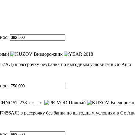
нос:
ный
Внедорожник
2018
нос:
238 л.с. л.с.
Полный
Внедорожни
нос: