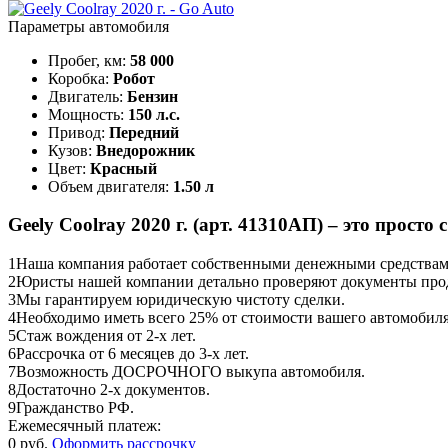
Параметры автомобиля
Пробег, км:
58 000
Коробка:
Робот
Двигатель:
Бензин
Мощность:
150 л.с.
Привод:
Передний
Кузов:
Внедорожник
Цвет:
Красный
Объем двигателя:
1.50 л
Geely Coolray 2020 г. (арт. 41310АП) – это просто 
1
Наша компания работает собственными денежными средствами,
2
Юристы нашей компании детально проверяют документы прод
3
Мы гарантируем юридическую чистоту сделки.
4
Необходимо иметь всего 25% от стоимости вашего автомобиля
5
Стаж вождения от 2-х лет.
6
Рассрочка от 6 месяцев до 3-х лет.
7
Возможность ДОСРОЧНОГО выкупа автомобиля.
8
Достаточно 2-х документов.
9
Гражданство РФ.
Ежемесячный платеж:
0 руб.
Оформить рассрочку