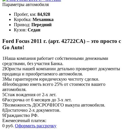
Параметры автомобиля
Пробег, км:
84,928
Коробка:
Механика
Привод:
Передний
Кузов:
Седан
Ford Focus 2011 г. (арт. 42722СА) – это просто с
Go Auto!
1
Наша компания работает собственными денежными
средствами, без участия Банка.
2
Юристы нашей компании детально проверяют документы
продавца и приобретаемого автомобиля.
3
Мы гарантируем юридическую чистоту сделки.
4
Необходимо иметь всего 25% от стоимости вашего
автомобиля.
5
Стаж вождения от 2-х лет.
6
Рассрочка от 6 месяцев до 3-х лет.
7
Возможность ДОСРОЧНОГО выкупа автомобиля.
8
Достаточно 2-х документов.
9
Гражданство РФ.
Ежемесячный платеж:
0 руб.
Оформить рассрочку