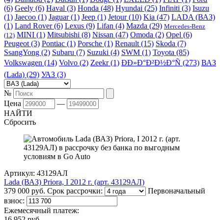
(6)
Geely (6)
Haval (3)
Honda (48)
Hyundai (25)
Infiniti (3)
Isuzu
(1)
Jaecoo (1)
Jaguar (1)
Jeep (1)
Jetour (10)
Kia (47)
LADA (ВАЗ)
(1)
Land Rover (6)
Lexus (9)
Lifan (4)
Mazda (29)
Mercedes-Benz
MINI (1)
Mitsubishi (8)
Nissan (47)
Omoda (2)
Opel (6)
(12)
Peugeot (3)
Pontiac (1)
Porsche (1)
Renault (15)
Skoda (7)
SsangYong (2)
Subaru (7)
Suzuki (4)
SWM (1)
Toyota (85)
Volkswagen (14)
Volvo (2)
Zeekr (1)
ÐÐ»Ð°Ð²Ð½Ð°Ñ (273)
ВАЗ
(Lada) (29)
УАЗ (3)
№
Цена
—
НАЙТИ
Сбросить
Артикул: 43129АЛ
Lada (ВАЗ) Priora, I 2012 г. (арт. 43129АЛ)
379 000 руб.
Срок рассрочки:
Первоначальный
взнос:
Ежемесячный платеж:
16 952 руб