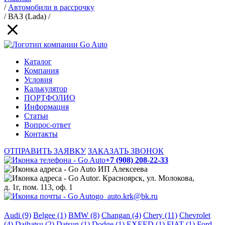
/
Автомобили в рассрочку
/
ВАЗ (Lada)
/
Каталог
Компания
Условия
Калькулятор
ПОРТФОЛИО
Информация
Статьи
Вопрос-ответ
Контакты
ОТПРАВИТЬ ЗАЯВКУ
ЗАКАЗАТЬ ЗВОНОК
+7 (908) 208-22-33
ИП Алексеева
г. Красноярск, ул. Молокова,
д. 1г, пом. 113, оф. 1
go_auto.krk@bk.ru
Audi (9)
Belgee (1)
BMW (8)
Changan (4)
Chery (11)
Chevrolet
(4)
Daihatsu (2)
Datsun (1)
Dodge (1)
EXEED (1)
FIAT (1)
Ford