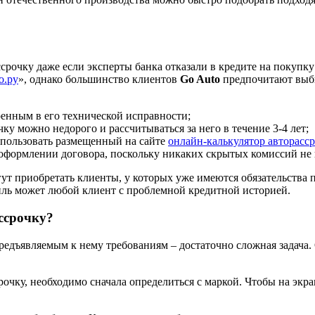
рочку даже если эксперты банка отказали в кредите на покупку
о.ру
», однако большинство клиентов
Go Auto
предпочитают выби
ренным в его технической исправности;
ку можно недорого и рассчитываться за него в течение 3-4 лет;
спользовать размещенный на сайте
онлайн-калькулятор авторасс
 оформлении договора, поскольку никаких скрытых комиссий не 
огут приобретать клиенты, у которых уже имеются обязательств
биль может любой клиент с проблемной кредитной историей.
ссрочку?
редъявляемым к нему требованиям – достаточно сложная задача. 
рочку, необходимо сначала определиться с маркой. Чтобы на экр