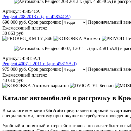
Артикул: 45854СА
Peugeot 208 2013 г. (арт. 45854СА)
690 000 руб.
Срок рассрочки:
Первоначальный взн
Ежемесячный платеж:
30 863 руб
151,846
Автомат
Пе
Артикул: 45815АЛ
Peugeot 4007, I 2011 г. (арт. 45815АЛ)
975 000 руб.
Срок рассрочки:
Первоначальный взн
Ежемесячный платеж:
43 610 руб
Автомат вариатор
Бензин
Каталог автомобилей в рассрочку в Кра
В каталоге компании
Go Auto
представлен широкий ассортимен
специалистами, поэтому при покупке не требуется проведение
Удобный и понятный интерфейс каталога позволяет быстро выб
характеристики. Среди большого количества иномарок и маши