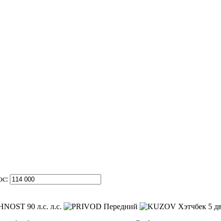
ос:
90 л.с. л.с.
Передний
Хэтчбек 5 д