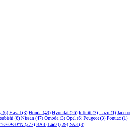
y (6)
Haval (3)
Honda (49)
Hyundai (26)
Infiniti (3)
Isuzu (1)
Jaecoo
subishi (8)
Nissan (47)
Omoda (3)
Opel (6)
Peugeot (3)
Pontiac (1)
°Ð²Ð½Ð°Ñ (277)
ВАЗ (Lada) (29)
УАЗ (3)