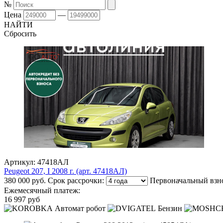
№
Цена
—
НАЙТИ
Сбросить
Артикул: 47418АЛ
Peugeot 207, I 2008 г. (арт. 47418АЛ)
380 000 руб.
Срок рассрочки:
Первоначальный взн
Ежемесячный платеж:
16 997 руб
Автомат робот
Бензин