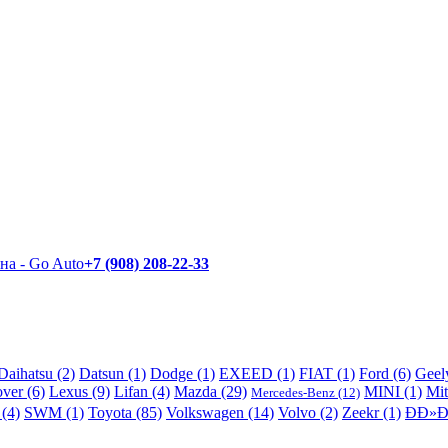
+7 (908) 208-22-33
Daihatsu (2)
Datsun (1)
Dodge (1)
EXEED (1)
FIAT (1)
Ford (6)
Geel
ver (6)
Lexus (9)
Lifan (4)
Mazda (29)
MINI (1)
Mit
Mercedes-Benz (12)
 (4)
SWM (1)
Toyota (85)
Volkswagen (14)
Volvo (2)
Zeekr (1)
ÐÐ»Ð