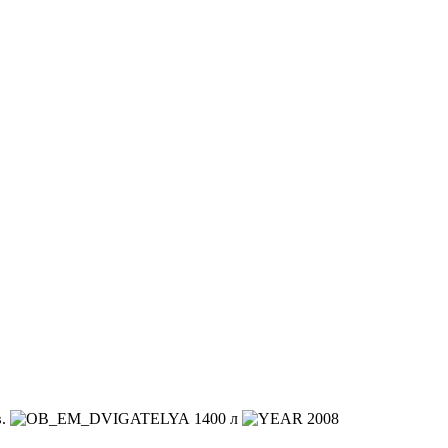
в.
1400 л
2008