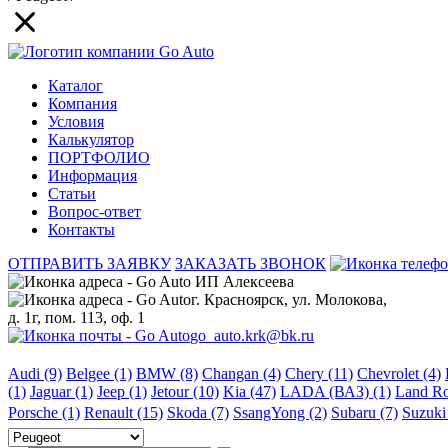
Каталог
Компания
Условия
Калькулятор
ПОРТФОЛИО
Информация
Статьи
Вопрос-ответ
Контакты
ОТПРАВИТЬ ЗАЯВКУ
ЗАКАЗАТЬ ЗВОНОК
ИП Алексеева
г. Красноярск, ул. Молокова,
д. 1г, пом. 113, оф. 1
go_auto.krk@bk.ru
Audi (9)
Belgee (1)
BMW (8)
Changan (4)
Chery (11)
Chevrolet (4)
(1)
Jaguar (1)
Jeep (1)
Jetour (10)
Kia (47)
LADA (ВАЗ) (1)
Land Ro
Porsche (1)
Renault (15)
Skoda (7)
SsangYong (2)
Subaru (7)
Suzuki