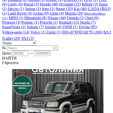
(6)
Geely (6)
Haval (3)
Honda (48)
Hyundai (25)
Infiniti (3)
Isuzu
(1)
Jaecoo (1)
Jaguar (1)
Jeep (1)
Jetour (10)
Kia (46)
LADA (ВАЗ)
(1)
Land Rover (6)
Lexus (9)
Lifan (4)
Mazda (29)
Mercedes-Benz
MINI (1)
Mitsubishi (8)
Nissan (44)
Omoda (2)
Opel (6)
(12)
Peugeot (3)
Pontiac (1)
Porsche (1)
Renault (15)
Skoda (7)
SsangYong (2)
Subaru (7)
Suzuki (4)
SWM (1)
Toyota (85)
Volkswagen (14)
Volvo (2)
Zeekr (1)
ÐÐ»Ð°Ð²Ð½Ð°Ñ (269)
ВАЗ
(Lada) (29)
УАЗ (3)
№
Цена
—
НАЙТИ
Сбросить