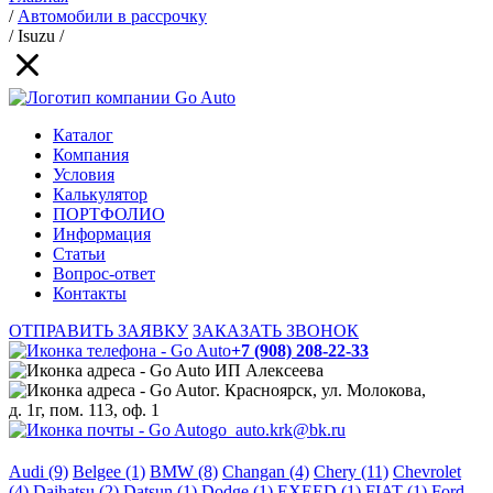
/
Автомобили в рассрочку
/
Isuzu
/
Каталог
Компания
Условия
Калькулятор
ПОРТФОЛИО
Информация
Статьи
Вопрос-ответ
Контакты
ОТПРАВИТЬ ЗАЯВКУ
ЗАКАЗАТЬ ЗВОНОК
+7 (908) 208-22-33
ИП Алексеева
г. Красноярск, ул. Молокова,
д. 1г, пом. 113, оф. 1
go_auto.krk@bk.ru
Audi (9)
Belgee (1)
BMW (8)
Changan (4)
Chery (11)
Chevrolet
(4)
Daihatsu (2)
Datsun (1)
Dodge (1)
EXEED (1)
FIAT (1)
Ford