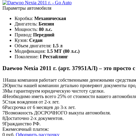
Параметры автомобиля
Коробка:
Механическая
Двигатель:
Бензин
Мощность:
80 л.с.
Привод:
Передний
Кузов:
Седан
Объем двигателя:
1.5 л
Модификация:
1.5 MT (80 л.с.)
Поколение:
I Рестайлинг
Daewoo Nexia 2011 г. (арт. 37951АЛ) – это просто с
1
Наша компания работает собственными денежными средствами,
2
Юристы нашей компании детально проверяют документы прод
3
Мы гарантируем юридическую чистоту сделки.
4
Необходимо иметь всего 25% от стоимости вашего автомобиля
5
Стаж вождения от 2-х лет.
6
Рассрочка от 6 месяцев до 3-х лет.
7
Возможность ДОСРОЧНОГО выкупа автомобиля.
8
Достаточно 2-х документов.
9
Гражданство РФ.
Ежемесячный платеж:
0 руб.
Оформить рассрочку