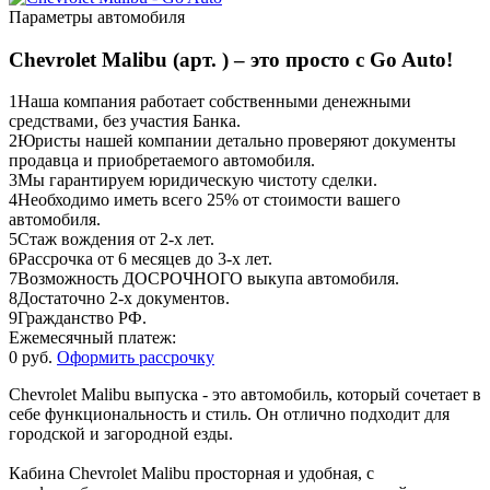
Параметры автомобиля
Chevrolet Malibu (арт. ) – это просто с Go Auto!
1
Наша компания работает собственными денежными
средствами, без участия Банка.
2
Юристы нашей компании детально проверяют документы
продавца и приобретаемого автомобиля.
3
Мы гарантируем юридическую чистоту сделки.
4
Необходимо иметь всего 25% от стоимости вашего
автомобиля.
5
Стаж вождения от 2-х лет.
6
Рассрочка от 6 месяцев до 3-х лет.
7
Возможность ДОСРОЧНОГО выкупа автомобиля.
8
Достаточно 2-х документов.
9
Гражданство РФ.
Ежемесячный платеж:
0 руб.
Оформить рассрочку
Chevrolet Malibu выпуска - это автомобиль, который сочетает в
себе функциональность и стиль. Он отлично подходит для
городской и загородной езды.
Кабина Chevrolet Malibu просторная и удобная, с