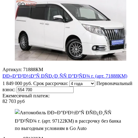
Артикул: 71888КМ
ÐÐ»Ð°Ð²Ð½Ð°Ñ ÐÑÐ¿Ð¸ÑÑ Ð°Ð²ÑÐ¾ г. (арт. 71888КМ)
1 849 000 руб.
Срок рассрочки:
Первоначальный
взнос:
Ежемесячный платеж:
82 703 руб