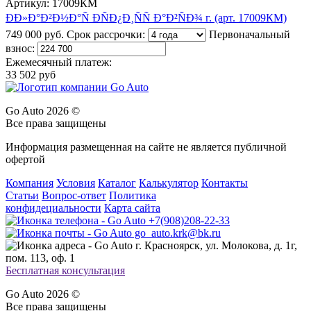
Артикул: 17009КМ
ÐÐ»Ð°Ð²Ð½Ð°Ñ ÐÑÐ¿Ð¸ÑÑ Ð°Ð²ÑÐ¾ г. (арт. 17009КМ)
749 000 руб.
Срок рассрочки:
Первоначальный
взнос:
Ежемесячный платеж:
33 502 руб
Go Auto 2026 ©
Все права защищены
Информация размещенная на сайте не является публичной
офертой
Компания
Условия
Каталог
Калькулятор
Контакты
Статьи
Вопрос-ответ
Политика
конфидециальности
Карта сайта
+7(908)208-22-33
go_auto.krk@bk.ru
г. Красноярск, ул. Молокова, д. 1г,
пом. 113, оф. 1
Бесплатная консультация
Go Auto 2026 ©
Все права защищены