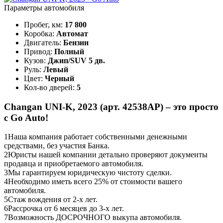
Параметры автомобиля
Пробег, км:
17 800
Коробка:
Автомат
Двигатель:
Бензин
Привод:
Полный
Кузов:
Джип/SUV 5 дв.
Руль:
Левый
Цвет:
Черный
Кол-во дверей:
5
Changan UNI-K, 2023 (арт. 42538АР) – это просто
с Go Auto!
1
Наша компания работает собственными денежными
средствами, без участия Банка.
2
Юристы нашей компании детально проверяют документы
продавца и приобретаемого автомобиля.
3
Мы гарантируем юридическую чистоту сделки.
4
Необходимо иметь всего 25% от стоимости вашего
автомобиля.
5
Стаж вождения от 2-х лет.
6
Рассрочка от 6 месяцев до 3-х лет.
7
Возможность ДОСРОЧНОГО выкупа автомобиля.