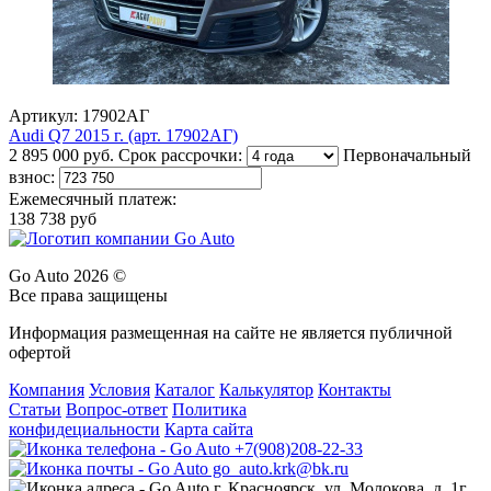
Артикул: 17902АГ
Audi Q7 2015 г. (арт. 17902АГ)
2 895 000 руб.
Срок рассрочки:
Первоначальный
взнос:
Ежемесячный платеж:
138 738 руб
Go Auto 2026 ©
Все права защищены
Информация размещенная на сайте не является публичной
офертой
Компания
Условия
Каталог
Калькулятор
Контакты
Статьи
Вопрос-ответ
Политика
конфидециальности
Карта сайта
+7(908)208-22-33
go_auto.krk@bk.ru
г. Красноярск, ул. Молокова, д. 1г,