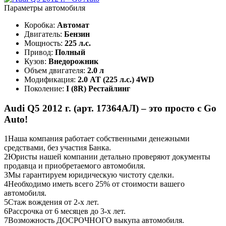
Параметры автомобиля
Коробка:
Автомат
Двигатель:
Бензин
Мощность:
225 л.с.
Привод:
Полный
Кузов:
Внедорожник
Объем двигателя:
2.0 л
Модификация:
2.0 AT (225 л.с.) 4WD
Поколение:
I (8R) Рестайлинг
Audi Q5 2012 г. (арт. 17364АЛ) – это просто с Go
Auto!
1
Наша компания работает собственными денежными
средствами, без участия Банка.
2
Юристы нашей компании детально проверяют документы
продавца и приобретаемого автомобиля.
3
Мы гарантируем юридическую чистоту сделки.
4
Необходимо иметь всего 25% от стоимости вашего
автомобиля.
5
Стаж вождения от 2-х лет.
6
Рассрочка от 6 месяцев до 3-х лет.
7
Возможность ДОСРОЧНОГО выкупа автомобиля.