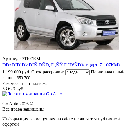
Артикул: 71107КМ
ÐÐ»Ð°Ð²Ð½Ð°Ñ ÐÑÐ¿Ð¸ÑÑ Ð°Ð²ÑÐ¾ г. (арт. 71107КМ)
1 199 000 руб.
Срок рассрочки:
Первоначальный
взнос:
Ежемесячный платеж:
53 629 руб
Go Auto 2026 ©
Все права защищены
Информация размещенная на сайте не является публичной
офертой